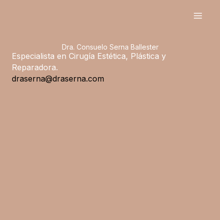
Ir
al
contenido
Dra. Consuelo Serna Ballester
Especialista en Cirugía Estética, Plástica y
Reparadora.
draserna@draserna.com